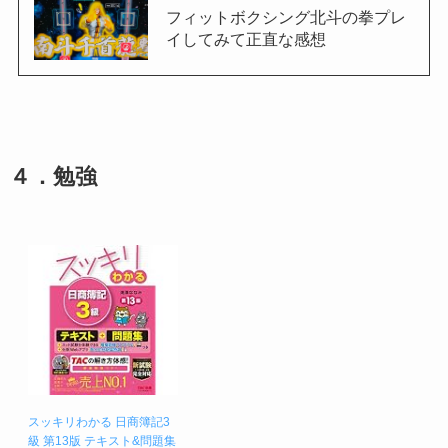
フィットボクシング北斗の拳プレ
イしてみて正直な感想
４．勉強
スッキリわかる 日商簿記3
級 第13版 テキスト&問題集