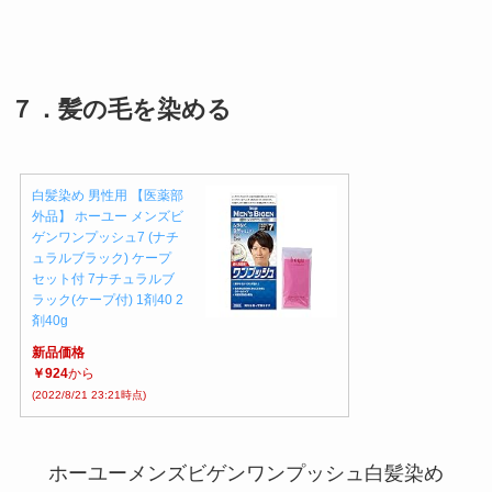
７．髪の毛を染める
白髪染め 男性用 【医薬部
外品】 ホーユー メンズビ
ゲンワンプッシュ7 (ナチ
ュラルブラック) ケープ
セット付 7ナチュラルブ
ラック(ケープ付) 1剤40 2
剤40g
新品価格
￥924
から
(2022/8/21 23:21時点)
ホーユーメンズビゲンワンプッシュ白髪染め