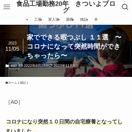
食品工場勤務20年 きついよブロ
グ
工場
変人達
退職
雑記
本
家でできる暇つぶし １１選 〜
2023
コロナになって突然時間ができ
11/05
ちゃったら〜
2022年8月23日
2023年11月5日
雑記
ホーム
雑記
［AD］
コロナになり突然１０日間の自宅療養となってし
まいました。