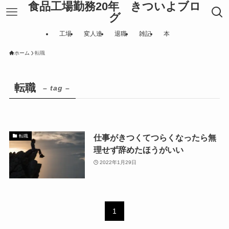
食品工場勤務20年 きついよブロ
グ
工場
変人達
退職
雑記
本
ホーム
転職
転職
– tag –
仕事がきつくてつらくなったら無
転職
理せず辞めたほうがいい
2022年1月29日
1